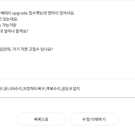
베터리 upgrade 접수햇는데 연락이 업어서요.
가지고 있는데요.
tery 가는거랑
하는데 얼마나 할까요?
던데, 거기 가면 고칠수 있나요?
구,모니터수리,외장하드복구,맥북수리,윈도우설치
목록으로
수정/삭제하기